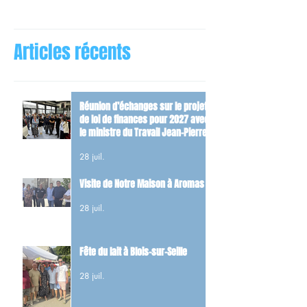
Articles récents
Réunion d’échanges sur le projet
de loi de finances pour 2027 avec
le ministre du Travail Jean-Pierre
Farandou
28 juil.
Visite de Notre Maison à Aromas
28 juil.
Fête du lait à Blois-sur-Seille
28 juil.