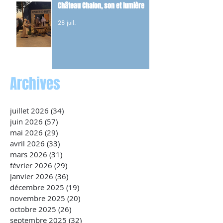
Château Chalon, son et lumière
28 juil.
Archives
juillet 2026
(34)
34 posts
juin 2026
(57)
57 posts
mai 2026
(29)
29 posts
avril 2026
(33)
33 posts
mars 2026
(31)
31 posts
février 2026
(29)
29 posts
janvier 2026
(36)
36 posts
décembre 2025
(19)
19 posts
novembre 2025
(20)
20 posts
octobre 2025
(26)
26 posts
septembre 2025
(32)
32 posts