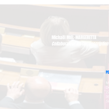
Michaël MIEL-MARGERETTA
Collaborateur en Circonscription
PE
M
D
2
3
Se