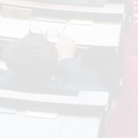
L
0
M
V