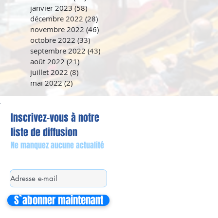
janvier 2023
(58)
58 posts
décembre 2022
(28)
28 posts
novembre 2022
(46)
46 posts
octobre 2022
(33)
33 posts
septembre 2022
(43)
43 posts
août 2022
(21)
21 posts
juillet 2022
(8)
8 posts
mai 2022
(2)
2 posts
Inscrivez-vous à notre
liste de diffusion
Ne manquez aucune actualité
S`abonner maintenant