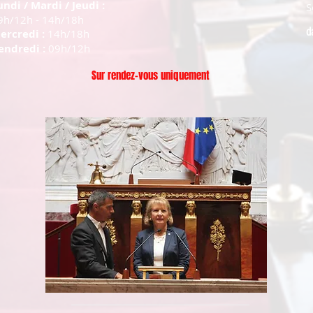
undi / Mardi / Jeudi :
S
9h/12h - 14h/18h
d
ercredi :
14h/18h
endredi :
09h/12h
Sur rendez-vous uniquement