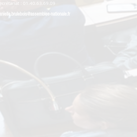
ecrétariat : 01.40.63.69.09
anielle.brulebois@assemblee-nationale.fr