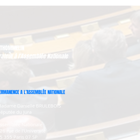
 THOMMELIN
rateur à l'Assemblée Nationale
ERMANENCE A L’ASSEMBLÉE NATIONALE
adame Danielle BRULEBOIS
éputée du Jura
ssemblée Nationale
26 rue de l'Université
5 355 Paris 07 SP