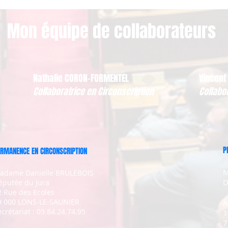
Mon équipe de collaborateurs
Nathalie CORON-FORMENTEL
Vincent
Collaboratrice en Circonscription
Collabo
P
RMANENCE EN CIRCONSCRIPTION
M
adame Danielle BRULEBOIS
D
éputée du Jura
2 Rue des Ecoles
9 000 LONS-LE-SAUNIER
A
crétariat : 03.84.24.74.95
1
7