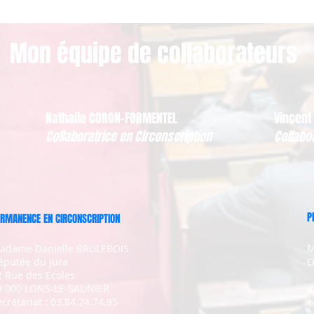
Mon équipe de collaborateurs
Nathalie CORON-FORMENTEL
Vincent
Collaboratrice en Circonscription
Collabo
P
RMANENCE EN CIRCONSCRIPTION
M
adame Danielle BRULEBOIS
D
éputée du Jura
2 Rue des Ecoles
9 000 LONS-LE-SAUNIER
A
crétariat : 03.84.24.74.95
1