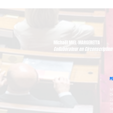
Michaël MIEL-MARGERETTA
Collaborateur en Circonscription
PE
M
D
2
3
Se