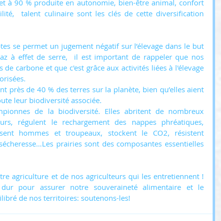
et à 90 % produite en autonomie, bien-être animal, confort 
ité,  talent culinaire sont les clés de cette diversification 
es se permet un jugement négatif sur l’élevage dans le but 
az à effet de serre,  il est important de rappeler que nos 
s de carbone et que c'est grâce aux activités liées à l'élevage 
orisées.
t près de 40 % des terres sur la planète, bien qu’elles aient 
ute leur biodiversité associée. 
pionnes de la biodiversité. Elles abritent de nombreux 
eurs, régulent le rechargement des nappes phréatiques, 
issent hommes et troupeaux, stockent le CO2, résistent 
sécheresse…Les prairies sont des composantes essentielles 
e agriculture et de nos agriculteurs qui les entretiennent ! 
 dur pour assurer notre souveraineté alimentaire et le 
ibré de nos territoires: soutenons-les!