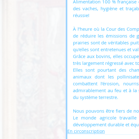
Alimentation 100 % française 
des vaches, hygiène et traçabil
réussie! 
À l’heure où la Cour des Compt
de réduire les émissions de g
prairies sont de véritables puit
qu'elles sont entretenues et val
Grâce aux bovins, elles occupen
très largement régressé avec to
Elles sont pourtant des cham
animaux dont les pollinisat
combattent l’érosion, nourr
admirablement au feu et à la 
du système terrestre.
Nous pouvons être fiers de notr
Le monde agricole travaille
développement durable et équil
En circonscription