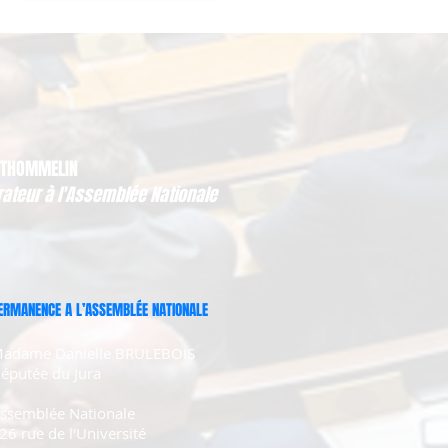
 THOMMELIN
rateur à l'Assemblée Nationale
ERMANENCE A L’ASSEMBLÉE NATIONALE
adame Danielle BRULEBOIS
éputée du Jura
ssemblée Nationale
26 rue de l'Université