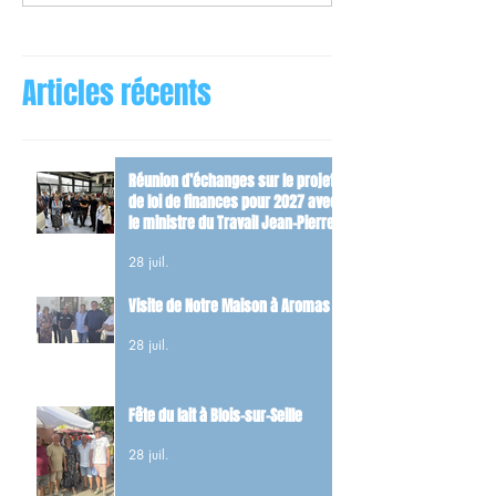
Articles récents
Réunion d’échanges sur le projet
de loi de finances pour 2027 avec
le ministre du Travail Jean-Pierre
Farandou
28 juil.
Visite de Notre Maison à Aromas
28 juil.
Fête du lait à Blois-sur-Seille
28 juil.