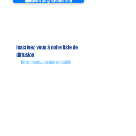
Questions au gouvernement
Inscrivez-vous à notre liste de
diffusion
Ne manquez aucune actualité
S`abonner maintenant
Mon équipe de collaborateurs
Michaël MIEL-MARGERETTA