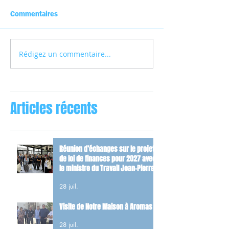
Commentaires
Rédigez un commentaire...
Articles récents
Réunion d’échanges sur le projet
de loi de finances pour 2027 avec
le ministre du Travail Jean-Pierre
Farandou
28 juil.
Visite de Notre Maison à Aromas
28 juil.