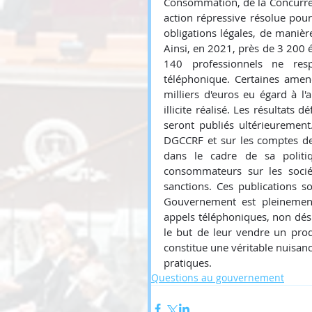
Consommation, de la Concurren
action répressive résolue pour
obligations légales, de manière
Ainsi, en 2021, près de 3 200 é
140 professionnels ne resp
téléphonique. Certaines amen
milliers d'euros eu égard à l
illicite réalisé. Les résultats 
seront publiés ultérieurement
DGCCRF et sur les comptes de
dans le cadre de sa polit
consommateurs sur les sociét
sanctions. Ces publications so
Gouvernement est pleinement
appels téléphoniques, non dési
le but de leur vendre un produ
constitue une véritable nuisance
pratiques.
Questions au gouvernement