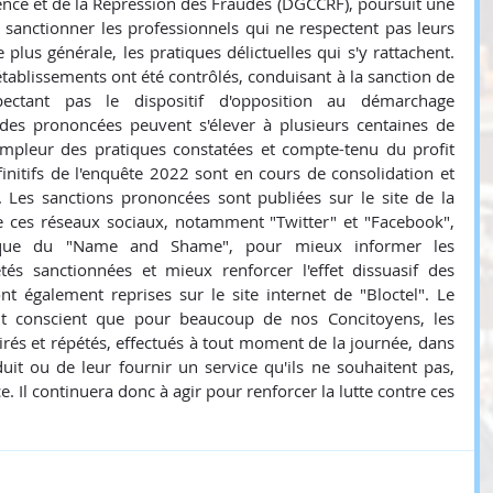
ce et de la Répression des Fraudes (DGCCRF), poursuit une 
 sanctionner les professionnels qui ne respectent pas leurs 
 plus générale, les pratiques délictuelles qui s'y rattachent. 
tablissements ont été contrôlés, conduisant à la sanction de  
ectant pas le dispositif d'opposition au démarchage 
des prononcées peuvent s'élever à plusieurs centaines de 
'ampleur des pratiques constatées et compte-tenu du profit 
définitifs de l'enquête 2022 sont en cours de consolidation et 
. Les sanctions prononcées sont publiées sur le site de la 
 ces réseaux sociaux, notamment "Twitter" et "Facebook", 
ique du "Name and Shame", pour mieux informer les 
és sanctionnées et mieux renforcer l'effet dissuasif des 
nt également reprises sur le site internet de "Bloctel". Le 
 conscient que pour beaucoup de nos Concitoyens, les 
rés et répétés, effectués à tout moment de la journée, dans 
it ou de leur fournir un service qu'ils ne souhaitent pas, 
. Il continuera donc à agir pour renforcer la lutte contre ces 