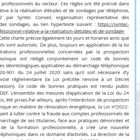
 professionnels du secteur. Ces règles ont été précisé dans 
tive à la réalisation d'études et de sondages par téléphone, 
 par Syntec Conseil, organisation représentative des 
des sondages, au lien hypertexte suivant : 
https://syntec-
ofessionnel-relative-a-la-realisation-detudes-et-de-sondage-
.Cette charte précise également les jours et horaires ainsi que 
s sont autorisés. De plus, toujours en application de la loi 
rations professionnelles concernées par la prospection 
honique ont rédigé conjointement un code de bonnes 
gles déontologiques applicables au démarchage téléphonique 
-901 du 24 juillet 2020 sans qu'il soit nécessaire d'y 
voie réglementaire (la Loi précitée renvoie à un Décret 
esoin). Ce code de bonnes pratiques est rendu public 
EF. L'ensemble des mesures d'application de la Loi du 24 
, été prises.Par ailleurs, après l'interdiction de prospection 
ique en matière de rénovation énergétique, la Loi n°2022-
nt à lutter contre la fraude aux comptes professionnels de 
marchage de ses titulaires, face aux pratiques dénoncées et 
de la formation professionnelle, a créé une nouvelle 
téléphoniques dans ce domaine d'activités. La direction de la 