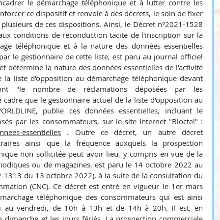
ncadrer le démarchage téléphonique et à lutter contre les 
orcer ce dispositif et renvoie à des décrets, le soin de fixer 
 plusieurs de ces dispositions. Ainsi, le Décret n°2021-1528 
x conditions de reconduction tacite de l'inscription sur la 
age téléphonique et à la nature des données essentielles 
r le gestionnaire de cette liste, est paru au journal officiel 
 détermine la nature des données essentielles de l'activité 
e la liste d'opposition au démarchage téléphonique devant 
ont "le nombre de réclamations déposées par les 
cadre que le gestionnaire actuel de la liste d'opposition au 
RLDLINE, publie ces données essentielles, incluant le 
nombre de signalements déposés par les consommateurs, sur le site Internet "Bloctel" : 
nnees-essentielles
 . Outre ce décret, un autre décret 
raires ainsi que la fréquence auxquels la prospection 
que non sollicitée peut avoir lieu, y compris en vue de la 
riodiques ou de magazines, est paru le 14 octobre 2022 au 
2-1313 du 13 octobre 2022), à la suite de la consultation du 
mation (CNC). Ce décret est entré en vigueur le 1er mars 
marchage téléphonique des consommateurs qui est ainsi 
 au vendredi, de 10h à 13h et de 14h à 20h. Il est, en 
le dimanche et les jours fériés. La prospection commerciale 