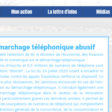
Mon action
La lettre d'infos
Médias
émarchage téléphonique abusif
 l'attention de M; le Ministre de l'économie, des finances 
ielle et numérique sur le démarchage téléphonique.
ons d'inscrits et 9,3 millions de numéros de téléphone sont 
ition "Bloctel". La loi du 24 juillet 2020 visant à encadrer le 
tter contre les appels frauduleux renforce ce dispositif. Ce 
dre plus dissuasives, les sanctions encourues en cas de non-
tion au démarchage téléphonique. Il introduit également une 
démarchage téléphonique dans le secteur de la rénovation 
t particulièrement graves ces dernières années. Il permet de 
e les usurpations de numéros de téléphone qui complexifient 
direction générale de la concurrence, de la consommation et 