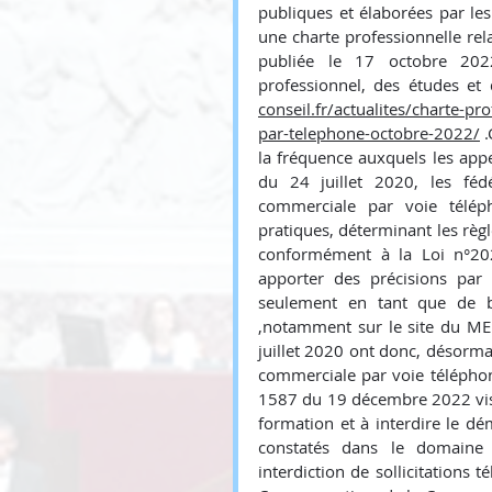
publiques et élaborées par les
une charte professionnelle rela
publiée le 17 octobre 2022
professionnel, des études et 
conseil.fr/actualites/charte-pr
par-telephone-octobre-2022/
 
la fréquence auxquels les appel
du 24 juillet 2020, les fédé
commerciale par voie télép
pratiques, déterminant les rè
conformément à la Loi n°2020
apporter des précisions par 
seulement en tant que de b
,notamment sur le site du MED
juillet 2020 ont donc, désormais
commerciale par voie téléphon
1587 du 19 décembre 2022 visa
formation et à interdire le dé
constatés dans le domaine 
interdiction de sollicitations 