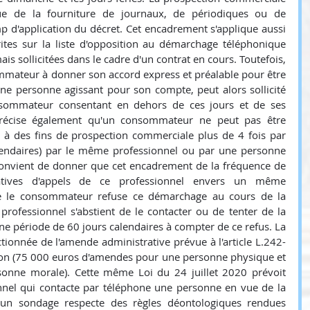
e de la fourniture de journaux, de périodiques ou de 
 d'application du décret. Cet encadrement s'applique aussi 
tes sur la liste d'opposition au démarchage téléphonique 
mais sollicitées dans le cadre d'un contrat en cours. Toutefois, 
sommateur à donner son accord express et préalable pour être 
ne personne agissant pour son compte, peut alors sollicité 
nsommateur consentant en dehors de ces jours et de ses 
précise également qu'un consommateur ne peut pas être 
e à des fins de prospection commerciale plus de 4 fois par 
lendaires) par le même professionnel ou par une personne 
convient de donner que cet encadrement de la fréquence de 
atives d'appels de ce professionnel envers un même 
e le consommateur refuse ce démarchage au cours de la 
professionnel s'abstient de le contacter ou de tenter de la 
une période de 60 jours calendaires à compter de ce refus. La 
ctionnée de l'amende administrative prévue à l'article L.242-
n (75 000 euros d'amendes pour une personne physique et 
nne morale). Cette même Loi du 24 juillet 2020 prévoit 
nel qui contacte par téléphone une personne en vue de la 
'un sondage respecte des règles déontologiques rendues 