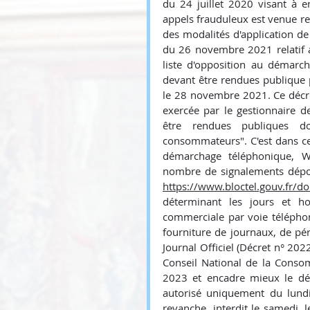
du 24 juillet 2020 visant à e
appels frauduleux est venue renf
des modalités d'application de
du 26 novembre 2021 relatif au
liste d'opposition au démarch
devant être rendues publique pa
le 28 novembre 2021. Ce décret
exercée par le gestionnaire d
être rendues publiques d
consommateurs". C'est dans ce 
démarchage téléphonique, WO
https://www.bloctel.gouv.fr/do
déterminant les jours et ho
commerciale par voie téléphoni
fourniture de journaux, de pé
Journal Officiel (Décret n° 202
Conseil National de la Consom
2023 et encadre mieux le dé
autorisé uniquement du lundi
revanche, interdit le samedi, 