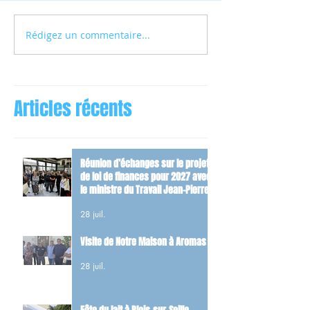
Rédigez un commentaire...
Articles récents
Réunion d’échanges sur le projet
de loi de finances pour 2027 avec
le ministre du Travail Jean-Pierre
Farandou
28 juil.
Visite de Notre Maison à Aromas
28 juil.