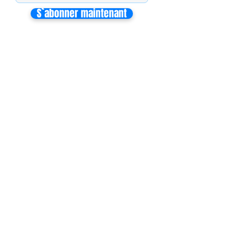
S`abonner maintenant
Mon équipe de collaborateurs
Michaël MIEL-MARGERETTA
Collaborateur en Circonscription
Nathalie CORON-FORMENTEL
Collaboratrice en Circonscription
Vincent THOMMELIN
Collaborateur à l'Assemblée Nationale