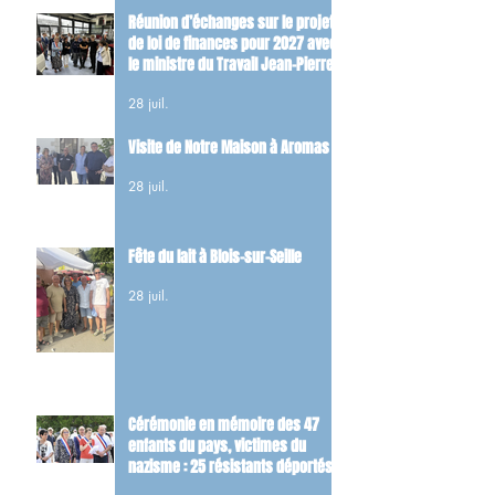
Réunion d’échanges sur le projet
de loi de finances pour 2027 avec
le ministre du Travail Jean-Pierre
Farandou
28 juil.
Visite de Notre Maison à Aromas
28 juil.
Fête du lait à Blois-sur-Seille
28 juil.
Cérémonie en mémoire des 47
enfants du pays, victimes du
nazisme : 25 résistants déportés
et 22 FFI tués dans les combats du