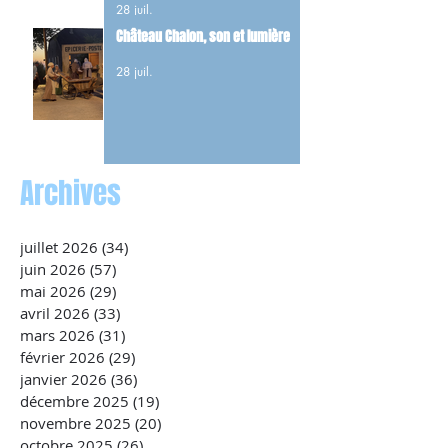
28 juil.
maquis.
Château Chalon, son et lumière
28 juil.
Archives
juillet 2026
(34)
34 posts
juin 2026
(57)
57 posts
mai 2026
(29)
29 posts
avril 2026
(33)
33 posts
mars 2026
(31)
31 posts
février 2026
(29)
29 posts
janvier 2026
(36)
36 posts
décembre 2025
(19)
19 posts
novembre 2025
(20)
20 posts
octobre 2025
(26)
26 posts