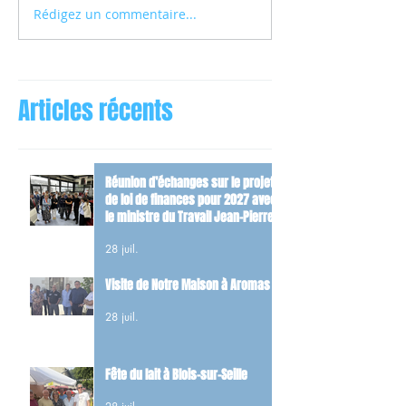
Rédigez un commentaire...
Articles récents
Réunion d’échanges sur le projet
de loi de finances pour 2027 avec
le ministre du Travail Jean-Pierre
Farandou
28 juil.
Visite de Notre Maison à Aromas
28 juil.
Fête du lait à Blois-sur-Seille