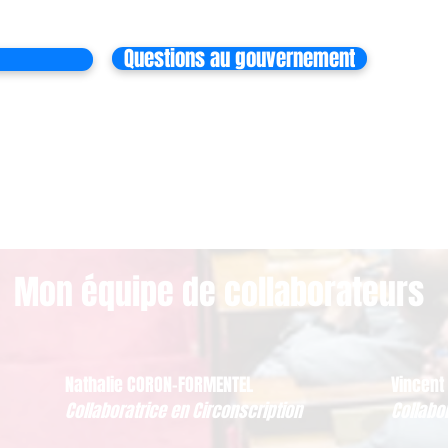
Questions au gouvernement
Mon équipe de collaborateurs
Nathalie CORON-FORMENTEL
Vincent
Collaboratrice en Circonscription
Collabo