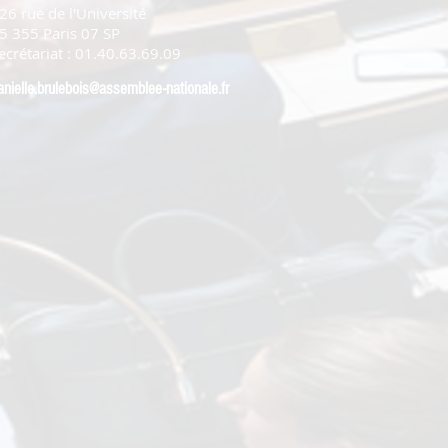
26 rue de l'Université
5 355 Paris 07 SP
ecrétariat : 01.40.63.69.09
anielle.brulebois@assemblee-nationale.fr