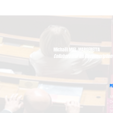
Michaël MIEL-MARGERETTA
Collaborateur en Circonscription
PE
M
D
2
3