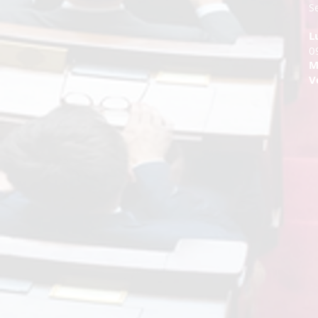
Se
L
0
M
V