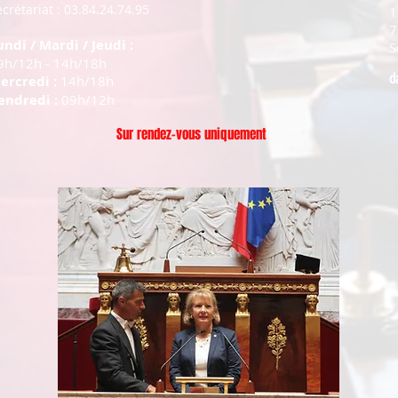
crétariat : 03.84.24.74.95
1
7
undi / Mardi / Jeudi :
S
9h/12h - 14h/18h
d
ercredi :
14h/18h
endredi :
09h/12h
Sur rendez-vous uniquement