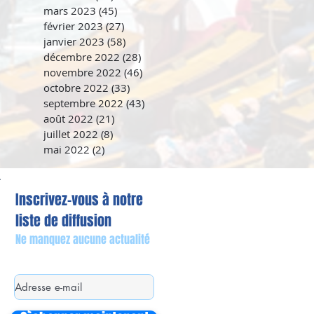
mars 2023
(45)
45 posts
février 2023
(27)
27 posts
janvier 2023
(58)
58 posts
décembre 2022
(28)
28 posts
novembre 2022
(46)
46 posts
octobre 2022
(33)
33 posts
septembre 2022
(43)
43 posts
août 2022
(21)
21 posts
juillet 2022
(8)
8 posts
mai 2022
(2)
2 posts
Inscrivez-vous à notre
liste de diffusion
Ne manquez aucune actualité