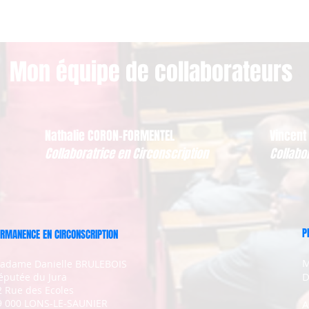
Mon équipe de collaborateurs
Nathalie CORON-FORMENTEL
Vincent
Collaboratrice en Circonscription
Collabo
P
RMANENCE EN CIRCONSCRIPTION
M
adame Danielle BRULEBOIS
D
éputée du Jura
2 Rue des Ecoles
9 000 LONS-LE-SAUNIER
A