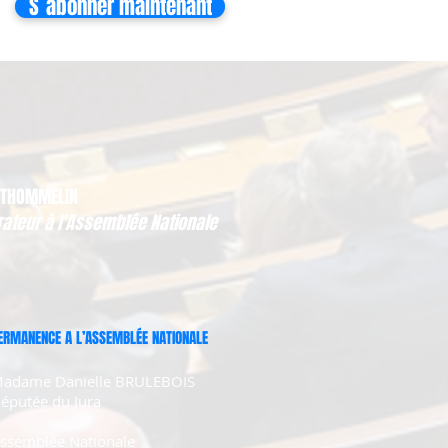
S`abonner maintenant
 THOMMELIN
rateur à l'Assemblée Nationale
ERMANENCE A L’ASSEMBLÉE NATIONALE
adame Danielle BRULEBOIS
éputée du Jura
ssemblée Nationale