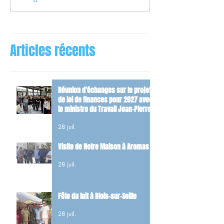
Articles récents
Réunion d’échanges sur le projet
de loi de finances pour 2027 avec
le ministre du Travail Jean-Pierre
Farandou
28 juil.
Visite de Notre Maison à Aromas
28 juil.
Fête du lait à Blois-sur-Seille
28 juil.