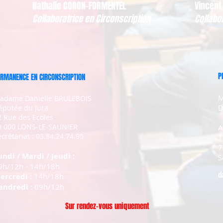
Nathalie CORON-FORMENTEL
Vincent
Collaboratrice en Circonscription
Collabo
P
RMANENCE EN CIRCONSCRIPTION
M
adame Danielle BRULEBOIS
D
éputée du Jura
2 Rue des Ecoles
9 000 LONS-LE-SAUNIER
A
crétariat : 03.84.24.74.95
1
7
undi / Mardi / Jeudi :
S
9h/12h - 14h/18h
d
ercredi :
14h/18h
endredi :
09h/12h
Sur rendez-vous uniquement