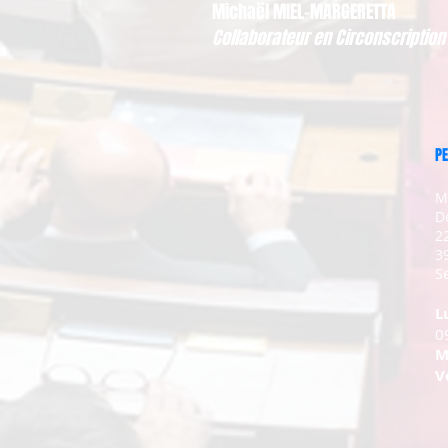
Michaël MIEL-MARGERETTA
Collaborateur en Circonscription
PE
M
D
2
3
Se
L
0
M
V