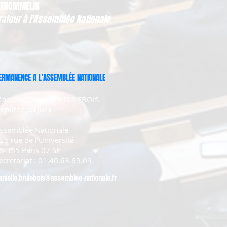
 THOMMELIN
rateur à l'Assemblée Nationale
ERMANENCE A L’ASSEMBLÉE NATIONALE
adame Danielle BRULEBOIS
éputée du Jura
ssemblée Nationale
26 rue de l'Université
5 355 Paris 07 SP
ecrétariat : 01.40.63.69.09
anielle.brulebois@assemblee-nationale.fr