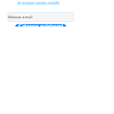
Ne manquez aucune actualité
S`abonner maintenant
Mon équipe de collaborateurs
Michaël MIEL-MARGERETTA
Collaborateur en Circonscription
Nathalie CORON-FORMENTEL
Collaboratrice en Circonscription
Vincent THOMMELIN