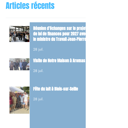
Articles récents
Réunion d’échanges sur le projet
de loi de finances pour 2027 avec
le ministre du Travail Jean-Pierre
Farandou
28 juil.
Visite de Notre Maison à Aromas
28 juil.
Fête du lait à Blois-sur-Seille
28 juil.