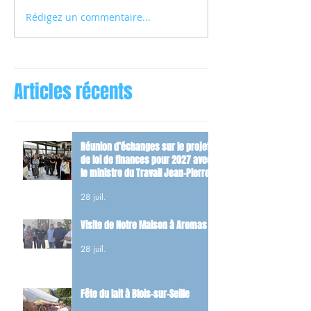
Rédigez un commentaire...
Articles récents
Réunion d’échanges sur le projet
de loi de finances pour 2027 avec
le ministre du Travail Jean-Pierre
Farandou
28 juil.
Visite de Notre Maison à Aromas
28 juil.
Fête du lait à Blois-sur-Seille