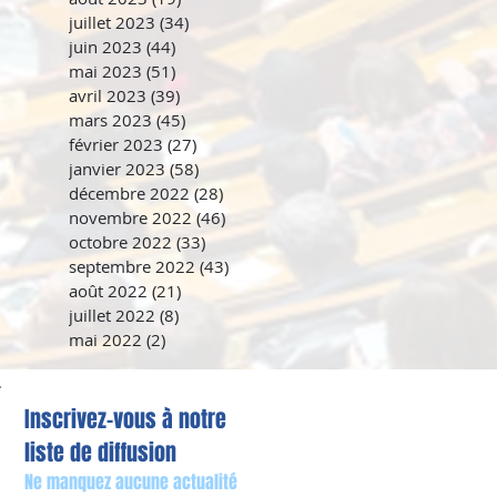
juillet 2023
(34)
34 posts
juin 2023
(44)
44 posts
mai 2023
(51)
51 posts
avril 2023
(39)
39 posts
mars 2023
(45)
45 posts
février 2023
(27)
27 posts
janvier 2023
(58)
58 posts
décembre 2022
(28)
28 posts
novembre 2022
(46)
46 posts
octobre 2022
(33)
33 posts
septembre 2022
(43)
43 posts
août 2022
(21)
21 posts
juillet 2022
(8)
8 posts
mai 2022
(2)
2 posts
Inscrivez-vous à notre
liste de diffusion
Ne manquez aucune actualité