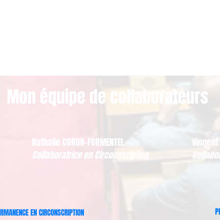
Mon équipe de collaborateurs
Nathalie CORON-FORMENTEL
Vincent
Collaboratrice en Circonscription
Collabo
P
RMANENCE EN CIRCONSCRIPTION