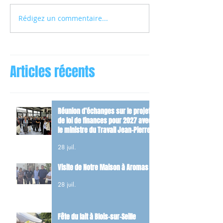
Rédigez un commentaire...
Articles récents
Réunion d’échanges sur le projet
de loi de finances pour 2027 avec
le ministre du Travail Jean-Pierre
Farandou
28 juil.
Visite de Notre Maison à Aromas
28 juil.
Fête du lait à Blois-sur-Seille