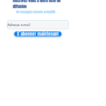
Inscrivez-vous à notre liste de
diffusion
Ne manquez aucune actualité
S`abonner maintenant
Mon équipe de collaborateurs
Michaël MIEL-MARGERETTA
Collaborateur en Circonscription
Nathalie CORON-FORMENTEL
Collaboratrice en Circonscription