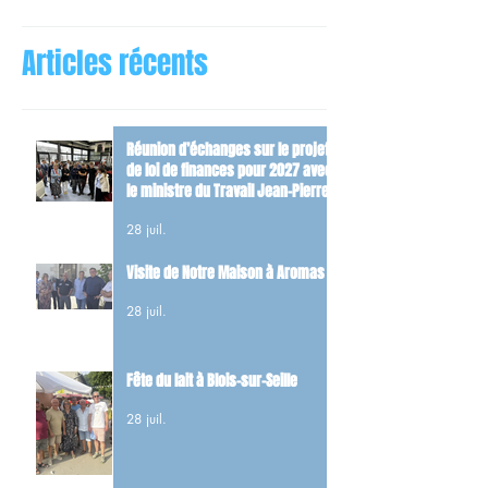
Articles récents
Réunion d’échanges sur le projet
de loi de finances pour 2027 avec
le ministre du Travail Jean-Pierre
Farandou
28 juil.
Visite de Notre Maison à Aromas
28 juil.
Fête du lait à Blois-sur-Seille
28 juil.