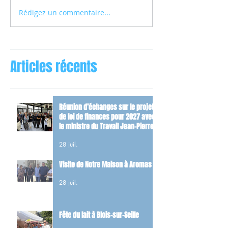
Rédigez un commentaire...
Articles récents
Réunion d’échanges sur le projet
de loi de finances pour 2027 avec
le ministre du Travail Jean-Pierre
Farandou
28 juil.
Visite de Notre Maison à Aromas
28 juil.
Fête du lait à Blois-sur-Seille