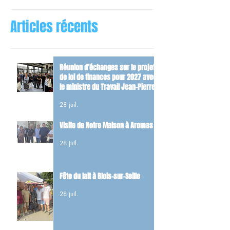
Articles récents
Réunion d’échanges sur le projet
de loi de finances pour 2027 avec
le ministre du Travail Jean-Pierre
Farandou
28 juil.
Visite de Notre Maison à Aromas
28 juil.
Fête du lait à Blois-sur-Seille
28 juil.