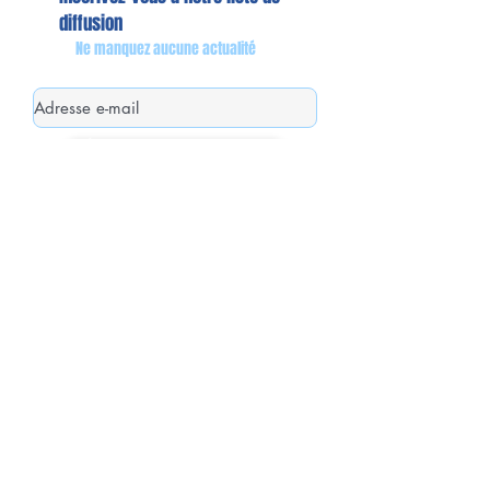
diffusion
Ne manquez aucune actualité
S`abonner maintenant
Mon équipe de collaborateurs
Michaël MIEL-MARGERETTA
Collaborateur en Circonscription
Nathalie CORON-FORMENTEL
Collaboratrice en Circonscription