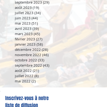
septembre 2023
(29)
29 posts
août 2023
(19)
19 posts
juillet 2023
(34)
34 posts
juin 2023
(44)
44 posts
mai 2023
(51)
51 posts
avril 2023
(39)
39 posts
mars 2023
(45)
45 posts
février 2023
(27)
27 posts
janvier 2023
(58)
58 posts
décembre 2022
(28)
28 posts
novembre 2022
(46)
46 posts
octobre 2022
(33)
33 posts
septembre 2022
(43)
43 posts
août 2022
(21)
21 posts
juillet 2022
(8)
8 posts
mai 2022
(2)
2 posts
Inscrivez-vous à notre
liste de diffusion