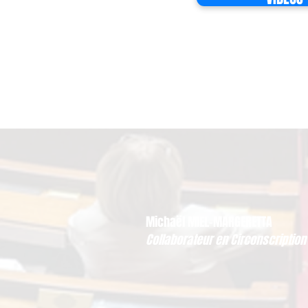
Michaël MIEL-MARGERETTA
Collaborateur en Circonscription