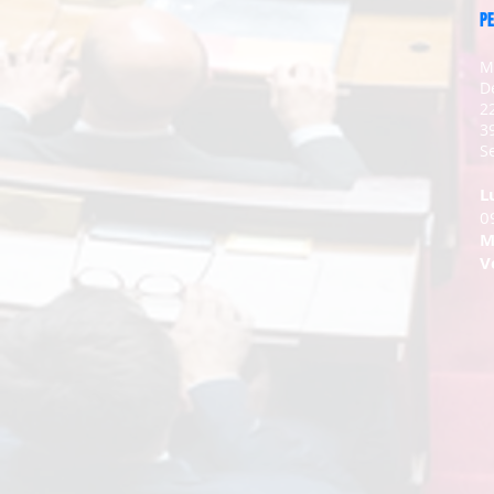
PE
M
D
2
3
Se
L
0
M
V