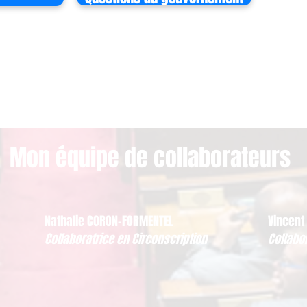
Mon équipe de collaborateurs
Nathalie CORON-FORMENTEL
Vincent
Collaboratrice en Circonscription
Collabo