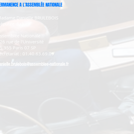
ERMANENCE A L’ASSEMBLÉE NATIONALE
adame Danielle BRULEBOIS
éputée du Jura
ssemblée Nationale
26 rue de l'Université
5 355 Paris 07 SP
ecrétariat : 01.40.63.69.09
anielle.brulebois@assemblee-nationale.fr