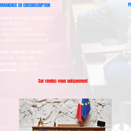
P
RMANENCE EN CIRCONSCRIPTION
M
adame Danielle BRULEBOIS
D
éputée du Jura
2 Rue des Ecoles
9 000 LONS-LE-SAUNIER
A
crétariat : 03.84.24.74.95
1
7
undi / Mardi / Jeudi :
S
9h/12h - 14h/18h
d
ercredi :
14h/18h
endredi :
09h/12h
Sur rendez-vous uniquement