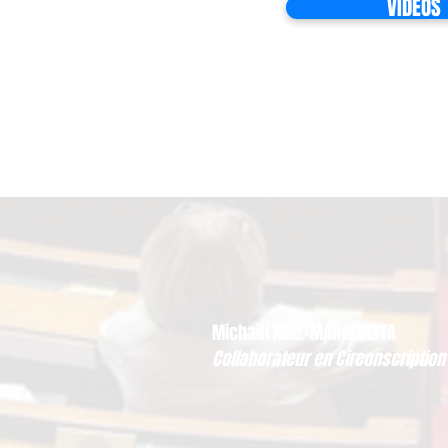
VIDEOS
Michaël MIEL-MARGERETTA
Collaborateur en Circonscription