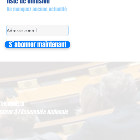
liste de diffusion
Ne manquez aucune actualité
S`abonner maintenant
 THOMMELIN
rateur à l'Assemblée Nationale