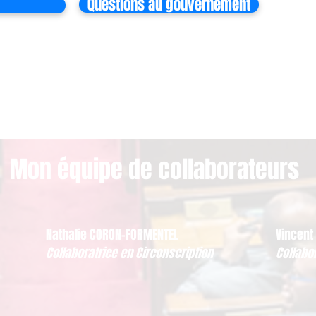
Questions au gouvernement
Mon équipe de collaborateurs
Nathalie CORON-FORMENTEL
Vincent
Collaboratrice en Circonscription
Collabo