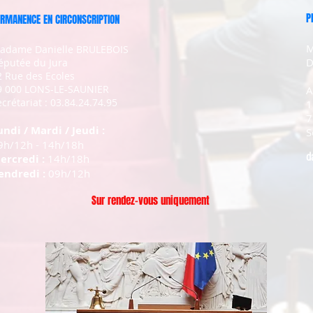
P
RMANENCE EN CIRCONSCRIPTION
M
adame Danielle BRULEBOIS
D
éputée du Jura
2 Rue des Ecoles
9 000 LONS-LE-SAUNIER
A
crétariat : 03.84.24.74.95
1
7
undi / Mardi / Jeudi :
S
9h/12h - 14h/18h
d
ercredi :
14h/18h
endredi :
09h/12h
Sur rendez-vous uniquement