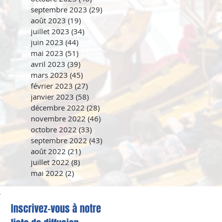
septembre 2023
(29)
29 posts
août 2023
(19)
19 posts
juillet 2023
(34)
34 posts
juin 2023
(44)
44 posts
mai 2023
(51)
51 posts
avril 2023
(39)
39 posts
mars 2023
(45)
45 posts
février 2023
(27)
27 posts
janvier 2023
(58)
58 posts
décembre 2022
(28)
28 posts
novembre 2022
(46)
46 posts
octobre 2022
(33)
33 posts
septembre 2022
(43)
43 posts
août 2022
(21)
21 posts
juillet 2022
(8)
8 posts
mai 2022
(2)
2 posts
Inscrivez-vous à notre