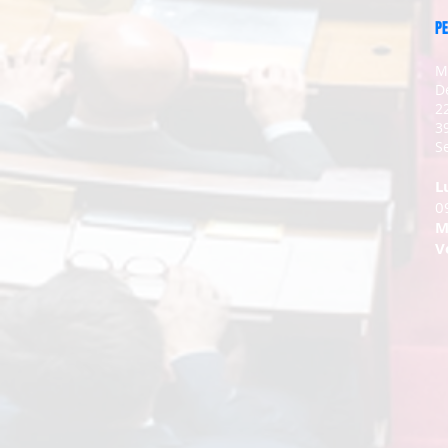
PE
M
D
2
3
Se
L
0
M
V