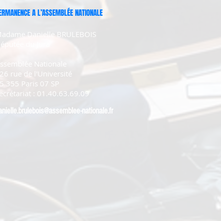
ERMANENCE A L’ASSEMBLÉE NATIONALE
adame Danielle BRULEBOIS
éputée du Jura
ssemblée Nationale
26 rue de l'Université
5 355 Paris 07 SP
ecrétariat : 01.40.63.69.09
anielle.brulebois@assemblee-nationale.fr