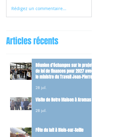
Rédigez un commentaire...
Articles récents
Réunion d’échanges sur le projet
de loi de finances pour 2027 avec
le ministre du Travail Jean-Pierre
Farandou
28 juil.
Visite de Notre Maison à Aromas
28 juil.
Fête du lait à Blois-sur-Seille