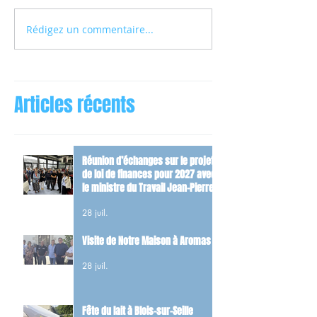
Rédigez un commentaire...
Articles récents
Réunion d’échanges sur le projet
de loi de finances pour 2027 avec
le ministre du Travail Jean-Pierre
Farandou
28 juil.
Visite de Notre Maison à Aromas
28 juil.
Fête du lait à Blois-sur-Seille