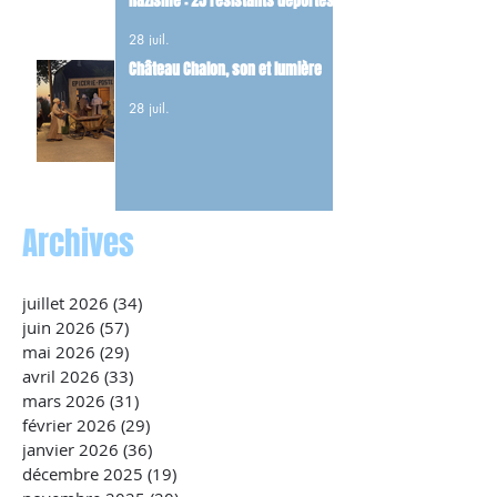
nazisme : 25 résistants déportés
et 22 FFI tués dans les combats du
28 juil.
maquis.
Château Chalon, son et lumière
28 juil.
Archives
juillet 2026
(34)
34 posts
juin 2026
(57)
57 posts
mai 2026
(29)
29 posts
avril 2026
(33)
33 posts
mars 2026
(31)
31 posts
février 2026
(29)
29 posts
janvier 2026
(36)
36 posts
décembre 2025
(19)
19 posts