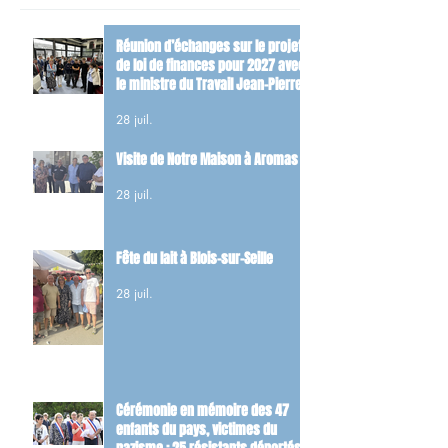
Réunion d’échanges sur le projet
de loi de finances pour 2027 avec
le ministre du Travail Jean-Pierre
Farandou
28 juil.
Visite de Notre Maison à Aromas
28 juil.
Fête du lait à Blois-sur-Seille
28 juil.
Cérémonie en mémoire des 47
enfants du pays, victimes du