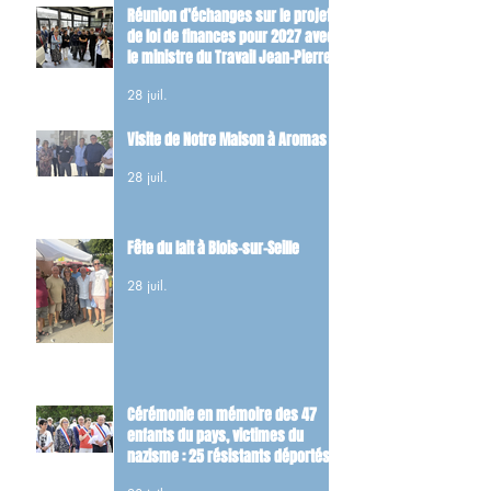
Réunion d’échanges sur le projet
de loi de finances pour 2027 avec
le ministre du Travail Jean-Pierre
Farandou
28 juil.
Visite de Notre Maison à Aromas
28 juil.
Fête du lait à Blois-sur-Seille
28 juil.
Cérémonie en mémoire des 47
enfants du pays, victimes du
nazisme : 25 résistants déportés
et 22 FFI tués dans les combats du