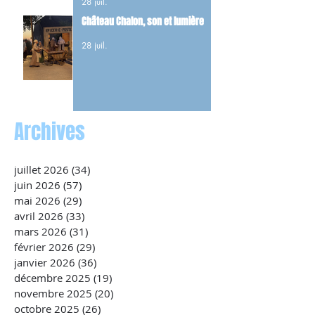
28 juil.
maquis.
Château Chalon, son et lumière
28 juil.
Archives
juillet 2026
(34)
34 posts
juin 2026
(57)
57 posts
mai 2026
(29)
29 posts
avril 2026
(33)
33 posts
mars 2026
(31)
31 posts
février 2026
(29)
29 posts
janvier 2026
(36)
36 posts
décembre 2025
(19)
19 posts
novembre 2025
(20)
20 posts
octobre 2025
(26)
26 posts