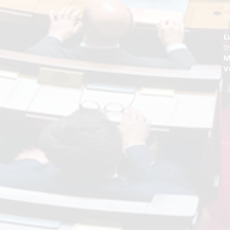
3
Se
L
0
M
V