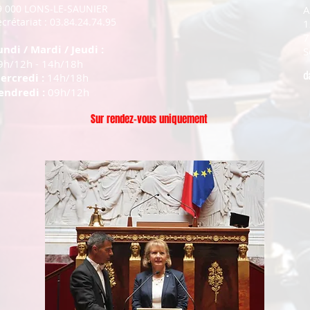
9 000 LONS-LE-SAUNIER
A
crétariat : 03.84.24.74.95
1
7
undi / Mardi / Jeudi :
S
9h/12h - 14h/18h
d
ercredi :
14h/18h
endredi :
09h/12h
Sur rendez-vous uniquement