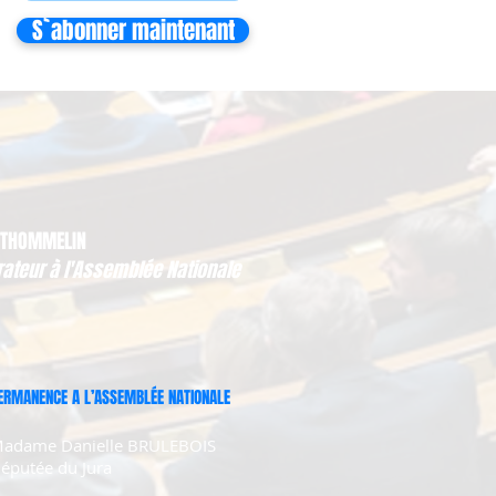
S`abonner maintenant
 THOMMELIN
rateur à l'Assemblée Nationale
ERMANENCE A L’ASSEMBLÉE NATIONALE
adame Danielle BRULEBOIS
éputée du Jura