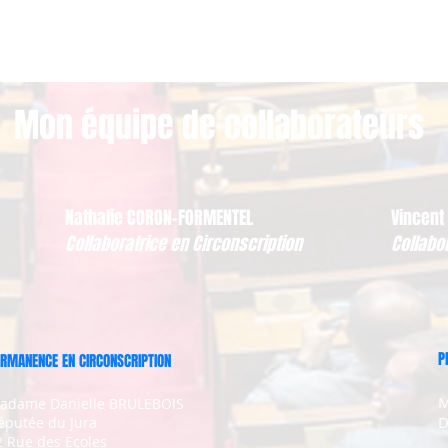
Mon équipe de collaborateurs
Nathalie CORON-FORMENTEL
Vincent
Collaboratrice en Circonscription
Collabo
P
RMANENCE EN CIRCONSCRIPTION
M
adame Danielle BRULEBOIS
D
éputée du Jura
2 Rue des Ecoles