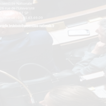
ssemblée Nationale
26 rue de l'Université
5 355 Paris 07 SP
ecrétariat : 01.40.63.69.09
anielle.brulebois@assemblee-nationale.fr