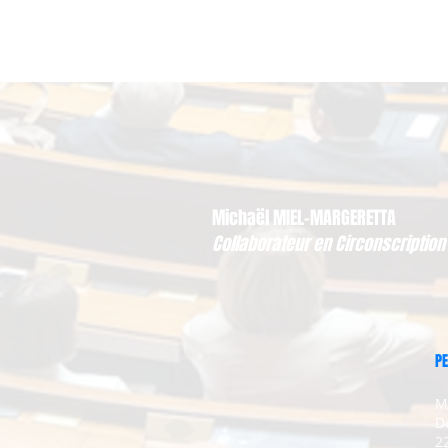
Michaël MIEL-MARGERETTA
Collaborateur en Circonscription
PE
M
D
2