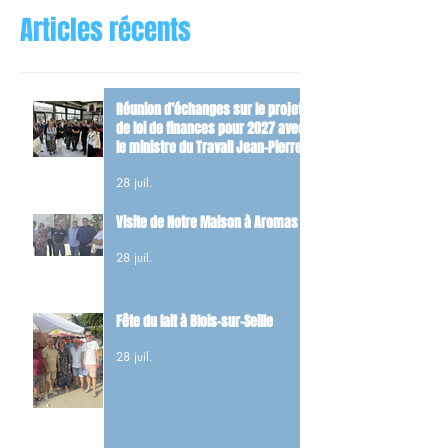
Articles récents
Réunion d’échanges sur le projet
de loi de finances pour 2027 avec
le ministre du Travail Jean-Pierre
Farandou
28 juil.
Visite de Notre Maison à Aromas
28 juil.
Fête du lait à Blois-sur-Seille
28 juil.