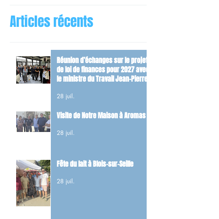
Articles récents
Réunion d’échanges sur le projet
de loi de finances pour 2027 avec
le ministre du Travail Jean-Pierre
Farandou
28 juil.
Visite de Notre Maison à Aromas
28 juil.
Fête du lait à Blois-sur-Seille
28 juil.