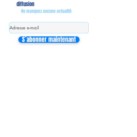
diffusion
Ne manquez aucune actualité
S`abonner maintenant
Mon équipe de collaborateurs
Michaël MIEL-MARGERETTA
Collaborateur en Circonscription
Nathalie CORON-FORMENTEL
Collaboratrice en Circonscription