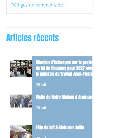
Rédigez un commentaire...
Articles récents
Réunion d’échanges sur le projet
de loi de finances pour 2027 avec
le ministre du Travail Jean-Pierre
Farandou
28 juil.
Visite de Notre Maison à Aromas
28 juil.
Fête du lait à Blois-sur-Seille