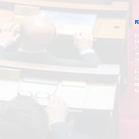
PE
M
D
2
3
Se
L
0
M
V