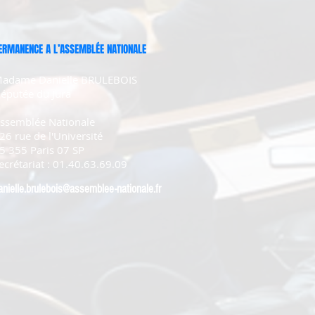
ERMANENCE A L’ASSEMBLÉE NATIONALE
adame Danielle BRULEBOIS
éputée du Jura
ssemblée Nationale
26 rue de l'Université
5 355 Paris 07 SP
ecrétariat : 01.40.63.69.09
anielle.brulebois@assemblee-nationale.fr