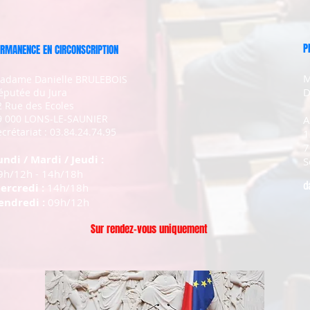
P
RMANENCE EN CIRCONSCRIPTION
M
adame Danielle BRULEBOIS
D
éputée du Jura
2 Rue des Ecoles
9 000 LONS-LE-SAUNIER
A
crétariat : 03.84.24.74.95
1
7
undi / Mardi / Jeudi :
S
9h/12h - 14h/18h
d
ercredi :
14h/18h
endredi :
09h/12h
Sur rendez-vous uniquement