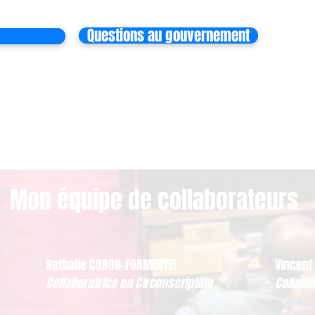
Questions au gouvernement
Mon équipe de collaborateurs
Nathalie CORON-FORMENTEL
Vincent
Collaboratrice en Circonscription
Collabo