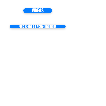
VIDEOS
Questions au gouvernement
Inscrivez-vous à notre liste de
diffusion
Ne manquez aucune actualité
S`abonner maintenant