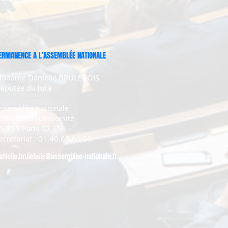
ERMANENCE A L’ASSEMBLÉE NATIONALE
adame Danielle BRULEBOIS
éputée du Jura
ssemblée Nationale
26 rue de l'Université
5 355 Paris 07 SP
ecrétariat : 01.40.63.69.09
anielle.brulebois@assemblee-nationale.fr