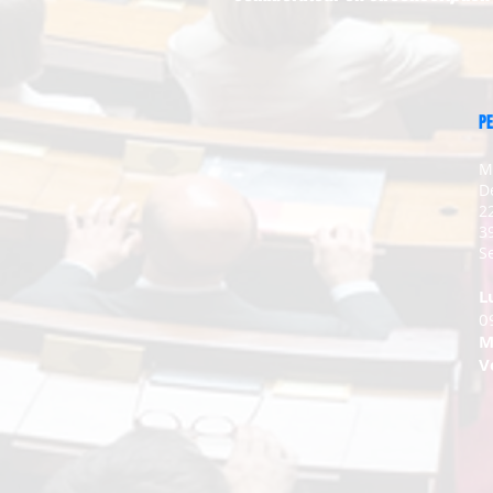
PE
M
D
2
3
Se
L
0
M
V