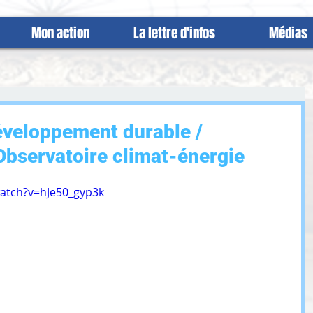
Mon action
La lettre d'infos
Médias
veloppement durable /
'Observatoire climat-énergie
atch?v=hJe50_gyp3k