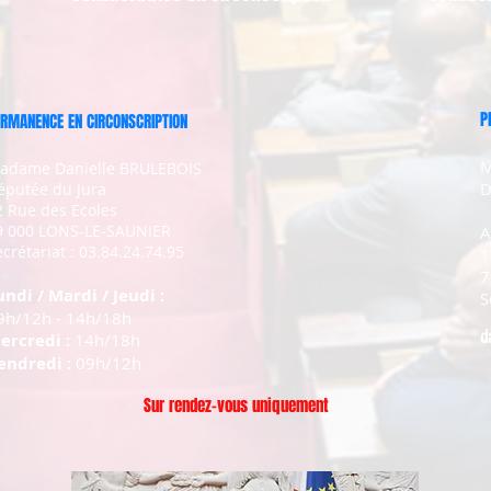
P
RMANENCE EN CIRCONSCRIPTION
M
adame Danielle BRULEBOIS
D
éputée du Jura
2 Rue des Ecoles
9 000 LONS-LE-SAUNIER
A
crétariat : 03.84.24.74.95
1
7
undi / Mardi / Jeudi :
S
9h/12h - 14h/18h
d
ercredi :
14h/18h
endredi :
09h/12h
Sur rendez-vous uniquement