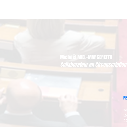
Michaël MIEL-MARGERETTA
Collaborateur en Circonscription
PE
M
D
2
3