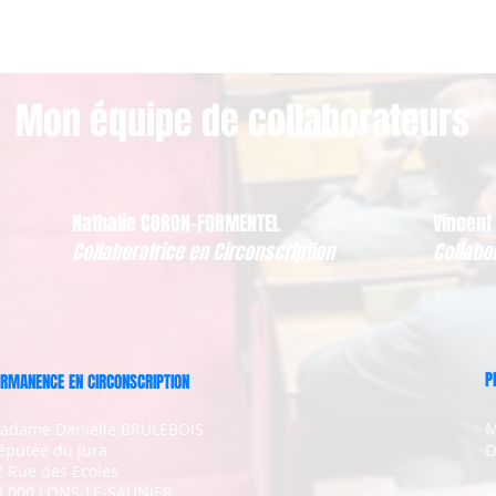
Mon équipe de collaborateurs
Nathalie CORON-FORMENTEL
Vincent
Collaboratrice en Circonscription
Collabo
P
RMANENCE EN CIRCONSCRIPTION
M
adame Danielle BRULEBOIS
D
éputée du Jura
2 Rue des Ecoles
9 000 LONS-LE-SAUNIER
A