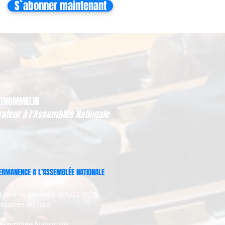
S`abonner maintenant
 THOMMELIN
rateur à l'Assemblée Nationale
ERMANENCE A L’ASSEMBLÉE NATIONALE
adame Danielle BRULEBOIS
éputée du Jura
ssemblée Nationale