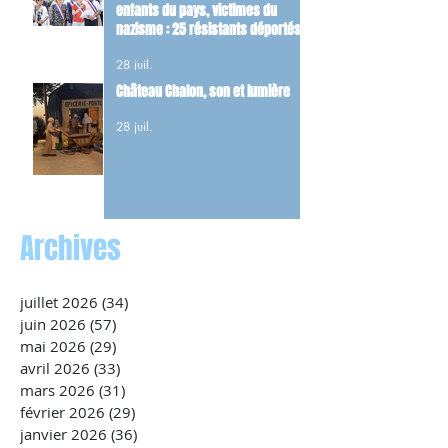
enfants du pays, victimes du
nazisme : 25 résistants déportés
et 22 FFI tués dans les combats du
28 juil.
maquis.
Château Chalon, son et lumière
28 juil.
Archives
juillet 2026
(34)
34 posts
juin 2026
(57)
57 posts
mai 2026
(29)
29 posts
avril 2026
(33)
33 posts
mars 2026
(31)
31 posts
février 2026
(29)
29 posts
janvier 2026
(36)
36 posts