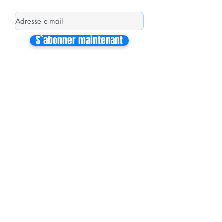
S`abonner maintenant
Mon équipe de collaborateurs
Michaël MIEL-MARGERETTA
Collaborateur en Circonscription
Nathalie CORON-FORMENTEL
Collaboratrice en Circonscription
Vincent THOMMELIN
Collaborateur à l'Assemblée Nationale