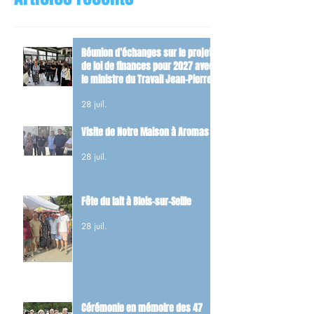
Réunion d’échanges sur le projet
de loi de finances pour 2027 avec
le ministre du Travail Jean-Pierre
Farandou
28 juil.
Visite de Notre Maison à Aromas
28 juil.
Fête du lait à Blois-sur-Seille
28 juil.
Cérémonie en mémoire des 47