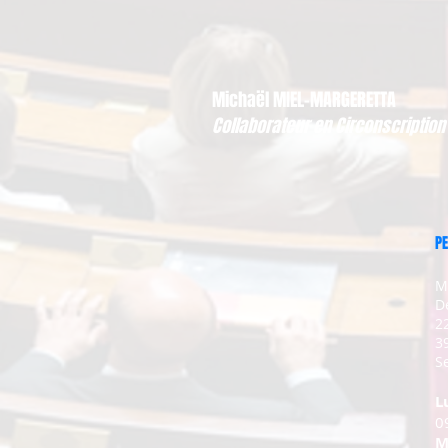
Michaël MIEL-MARGERETTA
Collaborateur en Circonscription
PE
M
D
2
3
Se
L
0
M