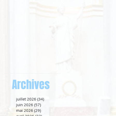
Archives
juillet 2026
(34)
34 posts
juin 2026
(57)
57 posts
mai 2026
(29)
29 posts
avril 2026
(33)
33 posts