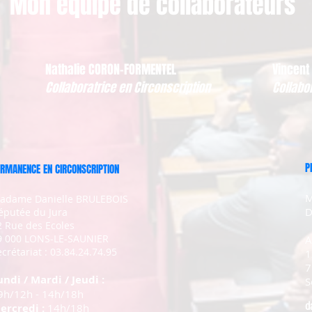
Mon équipe de collaborateurs
Nathalie CORON-FORMENTEL
Vincent
Collaboratrice en Circonscription
Collabo
P
RMANENCE EN CIRCONSCRIPTION
M
adame Danielle BRULEBOIS
D
éputée du Jura
2 Rue des Ecoles
9 000 LONS-LE-SAUNIER
A
crétariat : 03.84.24.74.95
1
7
undi / Mardi / Jeudi :
S
9h/12h - 14h/18h
d
ercredi :
14h/18h