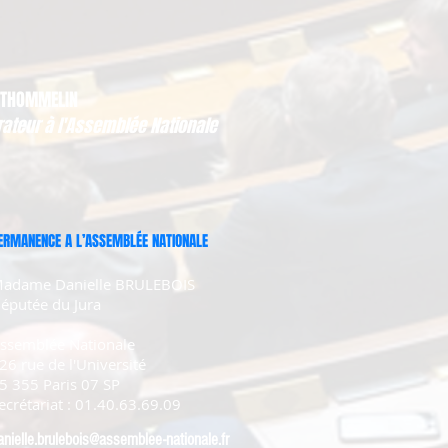
 THOMMELIN
rateur à l'Assemblée Nationale
ERMANENCE A L’ASSEMBLÉE NATIONALE
adame Danielle BRULEBOIS
éputée du Jura
ssemblée Nationale
26 rue de l'Université
5 355 Paris 07 SP
ecrétariat : 01.40.63.69.09
anielle.brulebois@assemblee-nationale.fr