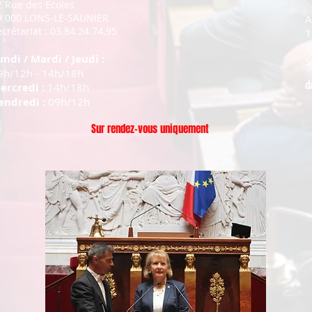
2 Rue des Ecoles
9 000 LONS-LE-SAUNIER
A
crétariat : 03.84.24.74.95
1
7
undi / Mardi / Jeudi :
S
9h/12h - 14h/18h
d
ercredi :
14h/18h
endredi :
09h/12h
Sur rendez-vous uniquement