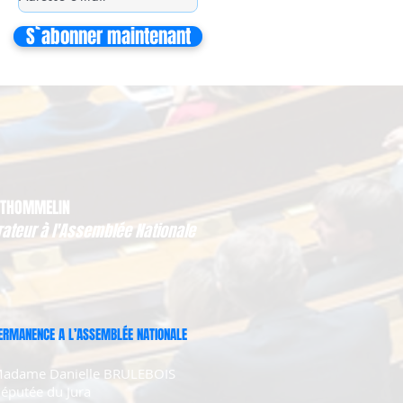
S`abonner maintenant
 THOMMELIN
rateur à l'Assemblée Nationale
ERMANENCE A L’ASSEMBLÉE NATIONALE
adame Danielle BRULEBOIS
éputée du Jura