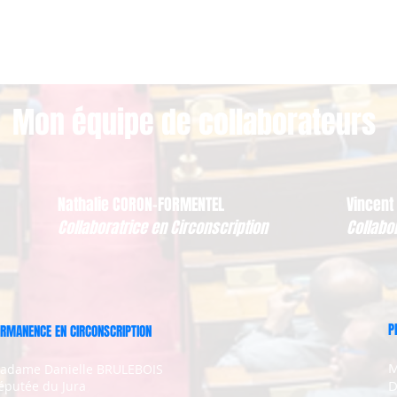
Mon équipe de collaborateurs
Nathalie CORON-FORMENTEL
Vincent
Collaboratrice en Circonscription
Collabo
P
RMANENCE EN CIRCONSCRIPTION
M
adame Danielle BRULEBOIS
D
éputée du Jura