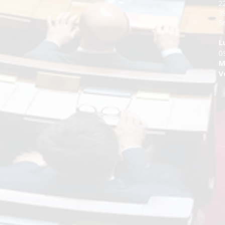
2
3
Se
L
0
M
V