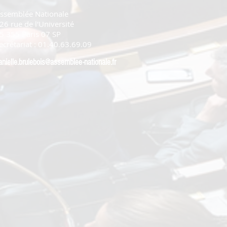
ssemblée Nationale
26 rue de l'Université
5 355 Paris 07 SP
ecrétariat : 01.40.63.69.09
anielle.brulebois@assemblee-nationale.fr