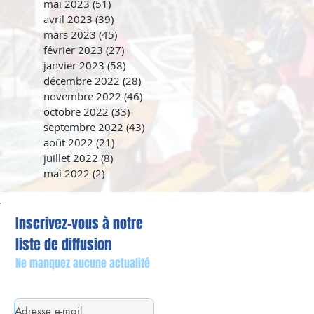
mai 2023
(51)
51 posts
avril 2023
(39)
39 posts
mars 2023
(45)
45 posts
février 2023
(27)
27 posts
janvier 2023
(58)
58 posts
décembre 2022
(28)
28 posts
novembre 2022
(46)
46 posts
octobre 2022
(33)
33 posts
septembre 2022
(43)
43 posts
août 2022
(21)
21 posts
juillet 2022
(8)
8 posts
mai 2022
(2)
2 posts
Inscrivez-vous à notre
liste de diffusion
Ne manquez aucune actualité