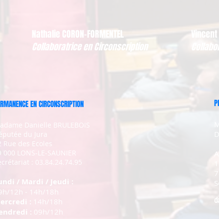
Nathalie CORON-FORMENTEL
Vincent
Collaboratrice en Circonscription
Collabo
P
RMANENCE EN CIRCONSCRIPTION
M
adame Danielle BRULEBOIS
D
éputée du Jura
2 Rue des Ecoles
9 000 LONS-LE-SAUNIER
A
crétariat : 03.84.24.74.95
1
7
undi / Mardi / Jeudi :
S
9h/12h - 14h/18h
d
ercredi :
14h/18h
endredi :
09h/12h