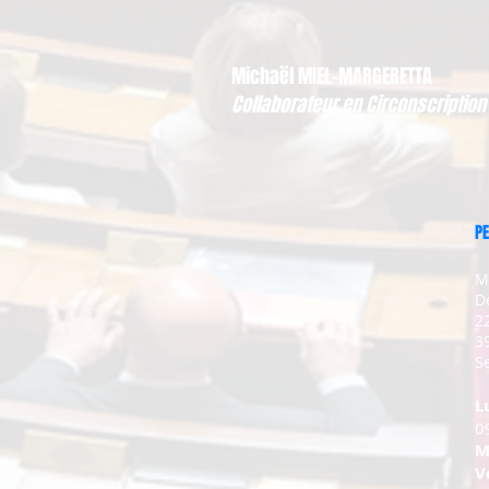
Michaël MIEL-MARGERETTA
Collaborateur en Circonscription
PE
M
D
2
3
Se
L
0
M
V