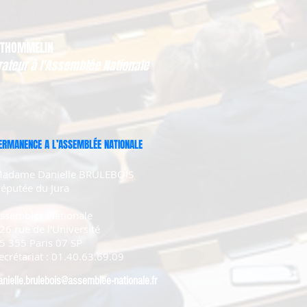
 THOMMELIN
rateur à l'Assemblée Nationale
ERMANENCE A L’ASSEMBLÉE NATIONALE
adame Danielle BRULEBOIS
éputée du Jura
ssemblée Nationale
26 rue de l'Université
5 355 Paris 07 SP
ecrétariat : 01.40.63.69.09
anielle.brulebois@assemblee-nationale.fr