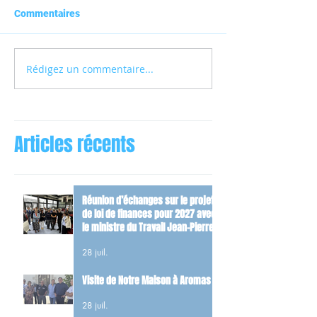
Commentaires
Rédigez un commentaire...
Articles récents
Réunion d’échanges sur le projet
de loi de finances pour 2027 avec
le ministre du Travail Jean-Pierre
Farandou
28 juil.
Visite de Notre Maison à Aromas
28 juil.