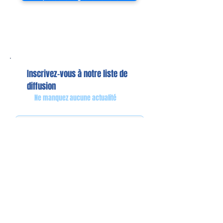
Inscrivez-vous à notre liste de
diffusion
Ne manquez aucune actualité
S`abonner maintenant
Mon équipe de collaborateurs
Michaël MIEL-MARGERETTA
Collaborateur en Circonscription